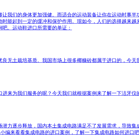
够让我们的身体更加强健。而适合的运动装备让你在运动时事半
动时能起到一定的缓冲和保护作用。现如今，人们的选择越来越
例吧。运动鞋进口所需要的单证：
优良无土栽培基质。我国市场上很多椰糠砖都属于进口的，今天
口进来为我们服务的呢？今天我们就根据案例来了解一下洁牙仪
潜力逐步释放，国内本土集成电路满足不了发展需求，导致集成
天就和小编来看看集成电路的进口案例，了解一下集成电路如何进口