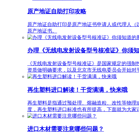
原产地证自助打印攻略
原产地证自助打印是原产地证书申请人或代理人（以
原产地证书。
办理《无线电发射设备型号核准证》你须
《无线电发射设备型号核准证》是国家规定的强制性认证
资质做明确要求，以及北京市无线电委员会开始对平
再生塑料进口解读！干货满满，快来哦
再生塑料是指通过预处理、熔融造粒、改性等物理
度，再生塑料进口标准也有所提高，下面就为大家
进口木材需要注意哪些问题？