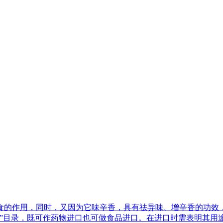
食的作用，同时，又因为它味辛香，具有祛异味、增辛香的功效
源”目录，既可作药物进口也可做食品进口。在进口时需表明其用