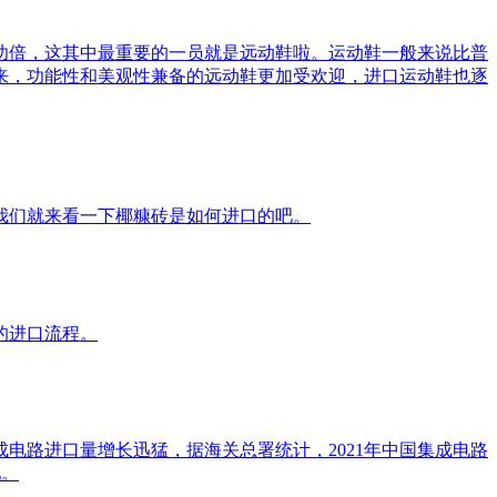
功倍，这其中最重要的一员就是远动鞋啦。运动鞋一般来说比普
来，功能性和美观性兼备的远动鞋更加受欢迎，进口运动鞋也逐
我们就来看一下椰糠砖是如何进口的吧。
的进口流程。
电路进口量增长迅猛，据海关总署统计，2021年中国集成电路
吧。