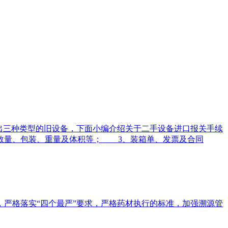
出三种类型的旧设备，下面小编介绍关于二手设备进口报关手续
数量、包装、重量及体积等； 3、装箱单、发票及合同
，严格落实“四个最严”要求，严格药材执行的标准，加强溯源管