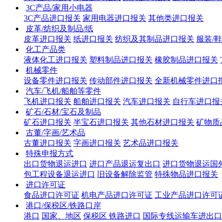
3C产品/家用小电器
3C产品进口报关
家用电器进口报关
其他类进口报关
皮革/纺织及制品/纸
皮革进口报关
纸进口报关
纺织及其制品进口报关
服装/
化工产品类
液体化工进口报关
塑料制品进口报关
橡胶制品进口报关
机械零件
设备零件进口报关
传动部件进口报关
全新机械零件进口
汽车/飞机/船舶等零件
飞机进口报关
船舶进口报关
汽车进口报关
自行车进口报
矿石/石材/宝石及制品
矿石进口报关
半宝石进口报关
其他石材进口报关
矿物质
古董/字画/艺术品
古董进口报关
字画进口报关
艺术品进口报关
特殊申报方式
出口货物退运进口
进口产品退运复出口
进口货物退运国
包工程设备退运进口
旧设备解除监管
特殊物品进口报关
进口许可证
食品进口许可证
机电产品进口许可证
工业产品进口许可
港口/保税区/铁路口岸
港口
国家、地区
保税区
铁路进口
国际专线运输车进出口