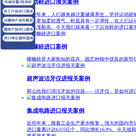
运动鞋进口清关案例
近些年来，人们越来越注重健康养生，坚持运动能
通鞋更加柔软透气，鞋底具有一定弹性，在人们运
渐水涨船高。今天我们就来看一下运动鞋的进口案
椰糠砖进口案例
椰糠砖是大家熟知的花卉、园艺种植中优良的新型
超声波洁牙仪进报关案例
那么给我们清洁牙齿的仪器——洁牙仪，是如何进
集成电路进口报关案例
近些年来，随着工业生产逐步恢复，强大的国内市场
进口量累计达6355亿个，同比增长16.9%。今
查看更多案例