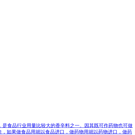
，是食品行业用量比较大的香辛料之一。因其既可作药物也可做
途，如果做食品用就以食品进口，做药物用就以药物进口，做药