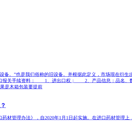
备。”也是我们俗称的旧设备。并根据此定义，市场现在衍生
口报关手续资料： 1、进出口权； 2、产品信息：品名、
果是木箱包装要提前
么？
药材管理办法》，自2020年1月1日起实施。在进口药材管理上