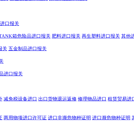
鞋进口报关
TANK箱危险品进口报关
肥料进口报关
再生塑料进口报关
其他
报关
五金制品进口报关
关
品进口报关
外
减免税设备进口
出口货物退运返修
修理物品进口
租赁贸易进
证
两用物项进口许可证
进口非濒危物种证明
进口濒危物种证明