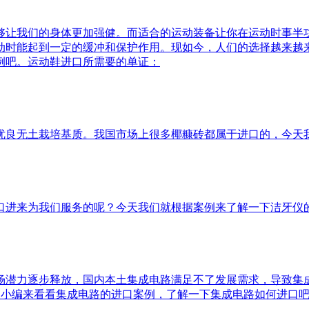
够让我们的身体更加强健。而适合的运动装备让你在运动时事半
动时能起到一定的缓冲和保护作用。现如今，人们的选择越来越
例吧。运动鞋进口所需要的单证：
优良无土栽培基质。我国市场上很多椰糠砖都属于进口的，今天
口进来为我们服务的呢？今天我们就根据案例来了解一下洁牙仪
潜力逐步释放，国内本土集成电路满足不了发展需求，导致集成
天就和小编来看看集成电路的进口案例，了解一下集成电路如何进口