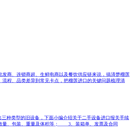
批发商、连锁商超、生鲜电商以及餐饮供应链来说，搞清楚榴莲
、流程、品类差异到常见卡点，把榴莲进口的关键问题梳理清
出三种类型的旧设备，下面小编介绍关于二手设备进口报关手续
数量、包装、重量及体积等； 3、装箱单、发票及合同