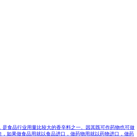
，是食品行业用量比较大的香辛料之一。因其既可作药物也可做
途，如果做食品用就以食品进口，做药物用就以药物进口，做药