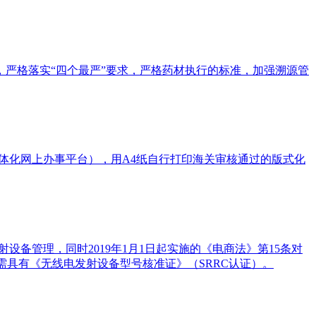
，严格落实“四个最严”要求，严格药材执行的标准，加强溯源管
一体化网上办事平台），用A4纸自行打印海关审核通过的版式化
设备管理，同时2019年1月1日起实施的《电商法》第15条对
需具有《无线电发射设备型号核准证》（SRRC认证）。