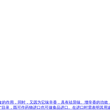
食的作用，同时，又因为它味辛香，具有祛异味、增辛香的功效
源”目录，既可作药物进口也可做食品进口。在进口时需表明其用