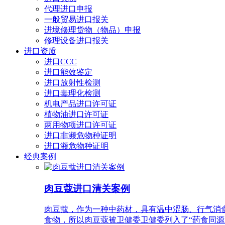
代理进口申报
一般贸易进口报关
进境修理货物（物品）申报
修理设备进口报关
进口资质
进口CCC
进口能效鉴定
进口放射性检测
进口毒理化检测
机电产品进口许可证
植物油进口许可证
两用物项进口许可证
进口非濒危物种证明
进口濒危物种证明
经典案例
肉豆蔻进口清关案例
肉豆蔻，作为一种中药材，具有温中涩肠、行气消
食物，所以肉豆蔻被卫健委卫健委列入了“药食同