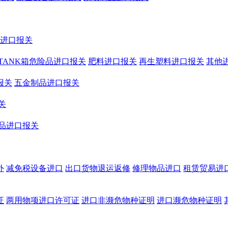
鞋进口报关
TANK箱危险品进口报关
肥料进口报关
再生塑料进口报关
其他
报关
五金制品进口报关
关
品进口报关
外
减免税设备进口
出口货物退运返修
修理物品进口
租赁贸易进
证
两用物项进口许可证
进口非濒危物种证明
进口濒危物种证明