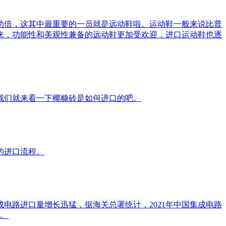
功倍，这其中最重要的一员就是远动鞋啦。运动鞋一般来说比普
来，功能性和美观性兼备的远动鞋更加受欢迎，进口运动鞋也逐
我们就来看一下椰糠砖是如何进口的吧。
的进口流程。
电路进口量增长迅猛，据海关总署统计，2021年中国集成电路
吧。