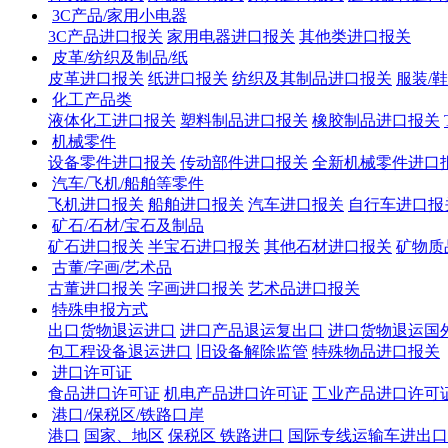
3C产品/家用小电器
3C产品进口报关
家用电器进口报关
其他类进口报关
皮革/纺织及制品/纸
皮革进口报关
纸进口报关
纺织及其制品进口报关
服装/
化工产品类
液体化工进口报关
塑料制品进口报关
橡胶制品进口报关
机械零件
设备零件进口报关
传动部件进口报关
全新机械零件进口
汽车/飞机/船舶等零件
飞机进口报关
船舶进口报关
汽车进口报关
自行车进口报
矿石/石材/宝石及制品
矿石进口报关
半宝石进口报关
其他石材进口报关
矿物质
古董/字画/艺术品
古董进口报关
字画进口报关
艺术品进口报关
特殊申报方式
出口货物退运进口
进口产品退运复出口
进口货物退运国
包工程设备退运进口
旧设备解除监管
特殊物品进口报关
进口许可证
食品进口许可证
机电产品进口许可证
工业产品进口许可
港口/保税区/铁路口岸
港口
国家、地区
保税区
铁路进口
国际专线运输车进出口