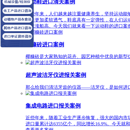
运动鞋进口清关案例
近些年来，人们越来越注重健康养生，坚持运动能
通鞋更加柔软透气，鞋底具有一定弹性，在人们运
渐水涨船高。今天我们就来看一下运动鞋的进口案
椰糠砖进口案例
椰糠砖是大家熟知的花卉、园艺种植中优良的新型
超声波洁牙仪进报关案例
那么给我们清洁牙齿的仪器——洁牙仪，是如何进
集成电路进口报关案例
近些年来，随着工业生产逐步恢复，强大的国内市场
进口量累计达6355亿个，同比增长16.9%。今
查看更多案例