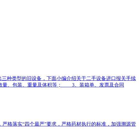
出三种类型的旧设备，下面小编介绍关于二手设备进口报关手续
数量、包装、重量及体积等； 3、装箱单、发票及合同
，严格落实“四个最严”要求，严格药材执行的标准，加强溯源管