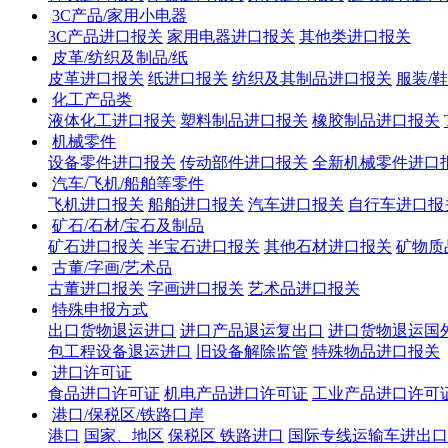
3C产品/家用小电器
3C产品进口报关
家用电器进口报关
其他类进口报关
皮革/纺织及制品/纸
皮革进口报关
纸进口报关
纺织及其制品进口报关
服装/
化工产品类
液体化工进口报关
塑料制品进口报关
橡胶制品进口报关
机械零件
设备零件进口报关
传动部件进口报关
全新机械零件进口
汽车/飞机/船舶等零件
飞机进口报关
船舶进口报关
汽车进口报关
自行车进口报
矿石/石材/宝石及制品
矿石进口报关
半宝石进口报关
其他石材进口报关
矿物质
古董/字画/艺术品
古董进口报关
字画进口报关
艺术品进口报关
特殊申报方式
出口货物退运进口
进口产品退运复出口
进口货物退运国
包工程设备退运进口
旧设备解除监管
特殊物品进口报关
进口许可证
食品进口许可证
机电产品进口许可证
工业产品进口许可
港口/保税区/铁路口岸
港口
国家、地区
保税区
铁路进口
国际专线运输车进出口