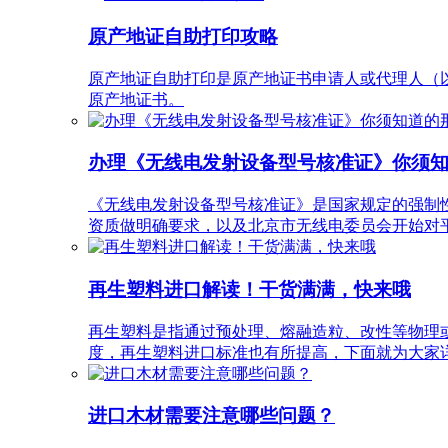
原产地证自助打印攻略
原产地证自助打印是原产地证书申请人或代理人（以
原产地证书。
办理《无线电发射设备型号核准证》你须
《无线电发射设备型号核准证》是国家规定的强制性认证
资质做明确要求，以及北京市无线电委员会开始对平
再生塑料进口解读！干货满满，快来哦
再生塑料是指通过预处理、熔融造粒、改性等物理
度，再生塑料进口标准也有所提高，下面就为大家
进口木材需要注意哪些问题？