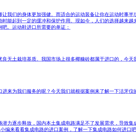
够让我们的身体更加强健。而适合的运动装备让你在运动时事半
动时能起到一定的缓冲和保护作用。现如今，人们的选择越来越
例吧。运动鞋进口所需要的单证：
优良无土栽培基质。我国市场上很多椰糠砖都属于进口的，今天
口进来为我们服务的呢？今天我们就根据案例来了解一下洁牙仪
潜力逐步释放，国内本土集成电路满足不了发展需求，导致集成
天就和小编来看看集成电路的进口案例，了解一下集成电路如何进口