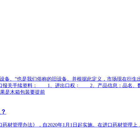
备。”也是我们俗称的旧设备。并根据此定义，市场现在衍生
口报关手续资料： 1、进出口权； 2、产品信息：品名、
果是木箱包装要提前
么？
药材管理办法》，自2020年1月1日起实施。在进口药材管理上