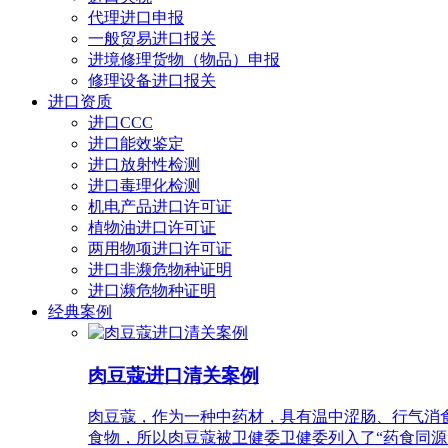
代理进口申报
一般贸易进口报关
进境修理货物（物品）申报
修理设备进口报关
进口资质
进口CCC
进口能效鉴定
进口放射性检测
进口毒理化检测
机电产品进口许可证
植物油进口许可证
两用物项进口许可证
进口非濒危物种证明
进口濒危物种证明
经典案例
肉豆蔻进口清关案例
肉豆蔻，作为一种中药材，具有温中涩肠、行气消
食物，所以肉豆蔻被卫健委卫健委列入了“药食同