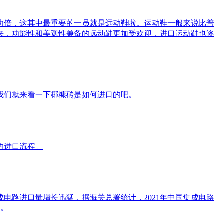
功倍，这其中最重要的一员就是远动鞋啦。运动鞋一般来说比普
来，功能性和美观性兼备的远动鞋更加受欢迎，进口运动鞋也逐
我们就来看一下椰糠砖是如何进口的吧。
的进口流程。
电路进口量增长迅猛，据海关总署统计，2021年中国集成电路
吧。