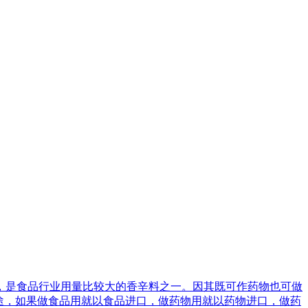
，是食品行业用量比较大的香辛料之一。因其既可作药物也可做
途，如果做食品用就以食品进口，做药物用就以药物进口，做药