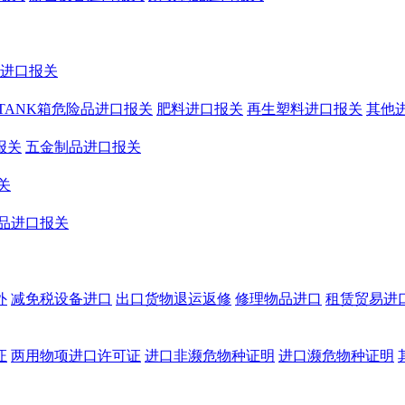
鞋进口报关
TANK箱危险品进口报关
肥料进口报关
再生塑料进口报关
其他
报关
五金制品进口报关
关
品进口报关
外
减免税设备进口
出口货物退运返修
修理物品进口
租赁贸易进
证
两用物项进口许可证
进口非濒危物种证明
进口濒危物种证明