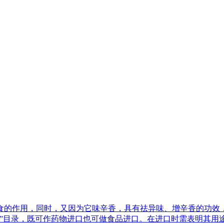
食的作用，同时，又因为它味辛香，具有祛异味、增辛香的功效
源”目录，既可作药物进口也可做食品进口。在进口时需表明其用