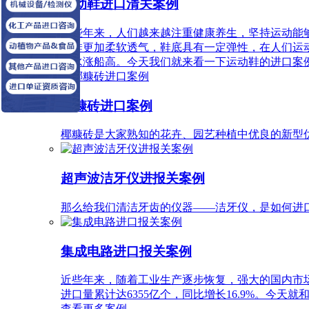
运动鞋进口清关案例
近些年来，人们越来越注重健康养生，坚持运动能
通鞋更加柔软透气，鞋底具有一定弹性，在人们运
渐水涨船高。今天我们就来看一下运动鞋的进口案
椰糠砖进口案例
椰糠砖是大家熟知的花卉、园艺种植中优良的新型
超声波洁牙仪进报关案例
那么给我们清洁牙齿的仪器——洁牙仪，是如何进
集成电路进口报关案例
近些年来，随着工业生产逐步恢复，强大的国内市场
进口量累计达6355亿个，同比增长16.9%。今
查看更多案例