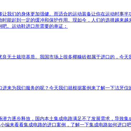
够让我们的身体更加强健。而适合的运动装备让你在运动时事半
动时能起到一定的缓冲和保护作用。现如今，人们的选择越来越
例吧。运动鞋进口所需要的单证：
优良无土栽培基质。我国市场上很多椰糠砖都属于进口的，今天
口进来为我们服务的呢？今天我们就根据案例来了解一下洁牙仪
潜力逐步释放，国内本土集成电路满足不了发展需求，导致集成
天就和小编来看看集成电路的进口案例，了解一下集成电路如何进口