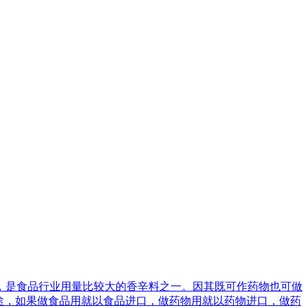
，是食品行业用量比较大的香辛料之一。因其既可作药物也可做
途，如果做食品用就以食品进口，做药物用就以药物进口，做药