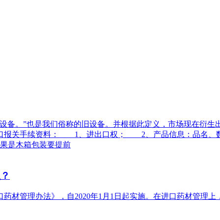
备。”也是我们俗称的旧设备。并根据此定义，市场现在衍生
口报关手续资料： 1、进出口权； 2、产品信息：品名、
果是木箱包装要提前
么？
药材管理办法》，自2020年1月1日起实施。在进口药材管理上