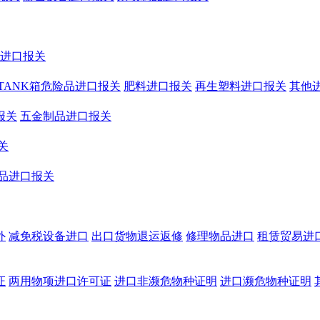
鞋进口报关
TANK箱危险品进口报关
肥料进口报关
再生塑料进口报关
其他
报关
五金制品进口报关
关
品进口报关
外
减免税设备进口
出口货物退运返修
修理物品进口
租赁贸易进
证
两用物项进口许可证
进口非濒危物种证明
进口濒危物种证明