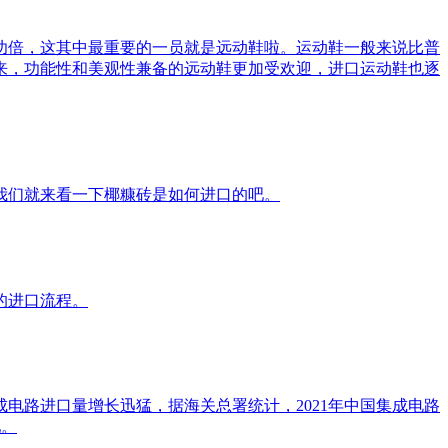
功倍，这其中最重要的一员就是远动鞋啦。运动鞋一般来说比普
来，功能性和美观性兼备的远动鞋更加受欢迎，进口运动鞋也逐
我们就来看一下椰糠砖是如何进口的吧。
的进口流程。
电路进口量增长迅猛，据海关总署统计，2021年中国集成电路
吧。