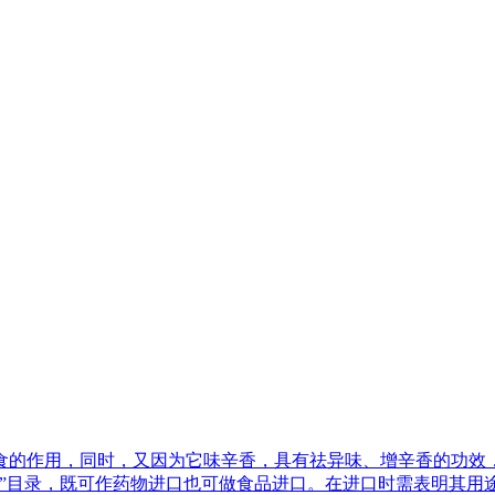
食的作用，同时，又因为它味辛香，具有祛异味、增辛香的功效
源”目录，既可作药物进口也可做食品进口。在进口时需表明其用