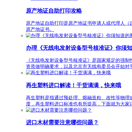
原产地证自助打印攻略
原产地证自助打印是原产地证书申请人或代理人（以
原产地证书。
办理《无线电发射设备型号核准证》你须
《无线电发射设备型号核准证》是国家规定的强制性认证
资质做明确要求，以及北京市无线电委员会开始对平
再生塑料进口解读！干货满满，快来哦
再生塑料是指通过预处理、熔融造粒、改性等物理
度，再生塑料进口标准也有所提高，下面就为大家
进口木材需要注意哪些问题？