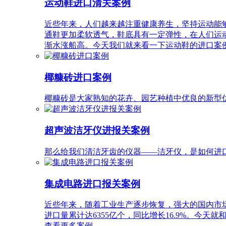
运动鞋进口清关案例
近些年来，人们越来越注重健康养生，坚持运动能
通鞋更加柔软透气，鞋底具有一定弹性，在人们运
渐水涨船高。今天我们就来看一下运动鞋的进口案
椰糠砖进口案例
椰糠砖是大家熟知的花卉、园艺种植中优良的新型
超声波洁牙仪进报关案例
那么给我们清洁牙齿的仪器——洁牙仪，是如何进
集成电路进口报关案例
近些年来，随着工业生产逐步恢复，强大的国内市场
进口量累计达6355亿个，同比增长16.9%。今
查看更多案例