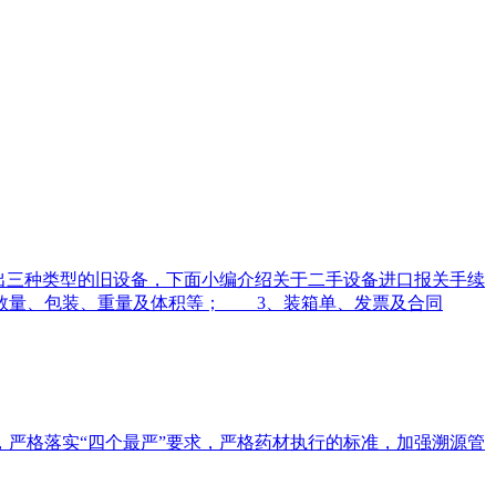
出三种类型的旧设备，下面小编介绍关于二手设备进口报关手续
数量、包装、重量及体积等； 3、装箱单、发票及合同
，严格落实“四个最严”要求，严格药材执行的标准，加强溯源管