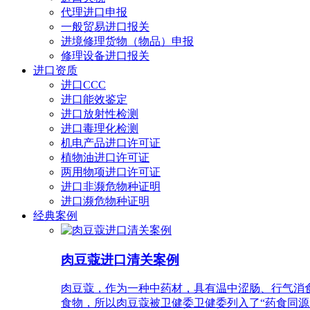
代理进口申报
一般贸易进口报关
进境修理货物（物品）申报
修理设备进口报关
进口资质
进口CCC
进口能效鉴定
进口放射性检测
进口毒理化检测
机电产品进口许可证
植物油进口许可证
两用物项进口许可证
进口非濒危物种证明
进口濒危物种证明
经典案例
肉豆蔻进口清关案例
肉豆蔻，作为一种中药材，具有温中涩肠、行气消
食物，所以肉豆蔻被卫健委卫健委列入了“药食同