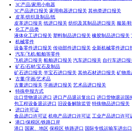
3C产品/家用小电器
3C产品进口报关
家用电器进口报关
其他类进口报关
皮革/纺织及制品/纸
皮革进口报关
纸进口报关
纺织及其制品进口报关
服装/
化工产品类
液体化工进口报关
塑料制品进口报关
橡胶制品进口报关
机械零件
设备零件进口报关
传动部件进口报关
全新机械零件进口
汽车/飞机/船舶等零件
飞机进口报关
船舶进口报关
汽车进口报关
自行车进口报
矿石/石材/宝石及制品
矿石进口报关
半宝石进口报关
其他石材进口报关
矿物质
古董/字画/艺术品
古董进口报关
字画进口报关
艺术品进口报关
特殊申报方式
出口货物退运进口
进口产品退运复出口
进口货物退运国
包工程设备退运进口
旧设备解除监管
特殊物品进口报关
进口许可证
食品进口许可证
机电产品进口许可证
工业产品进口许可
港口/保税区/铁路口岸
港口
国家、地区
保税区
铁路进口
国际专线运输车进出口